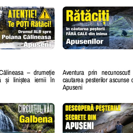
Călineasa – drumeție
Aventura prin necunoscut!
 și liniștea iernii în
cautarea pesterilor ascunse 
Apuseni