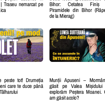
 | Traseu nemarcat pe
Bihor: Cetatea Finiș 
ica
Piramidele din Bihor (Răp
de la Mierag)
e peste tot! Drumeția
Munții Apuseni – Mormânt
eni care te duce până
găsit pe Valea Mișidului
 Tâlharului
explorăm Peștera Moanei.
am găsit acolo?