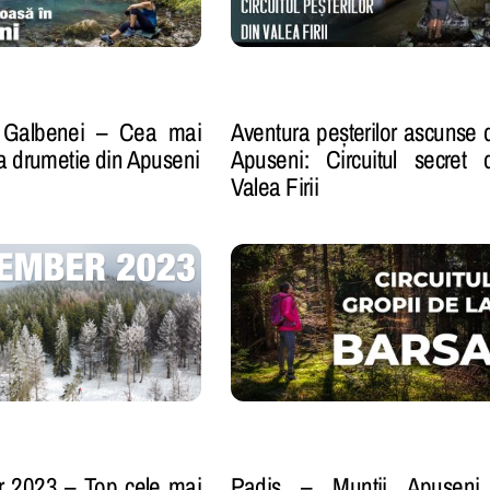
ul Galbenei – Cea mai
Aventura peșterilor ascunse 
 drumetie din Apuseni
Apuseni: Circuitul secret 
Valea Firii
 2023 – Top cele mai
Padis – Muntii Apuseni