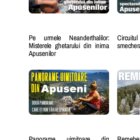
Pe urmele Neanderthalilor:
Circuit
Misterele ghetarului din inima
smechera
Apusenilor
Panorame uimitoare din
Remeber