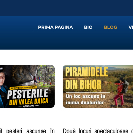
PRIMA PAGINA
BIO
BLOG
V
t peșteri ascunse în
Două locuri spectaculoase 