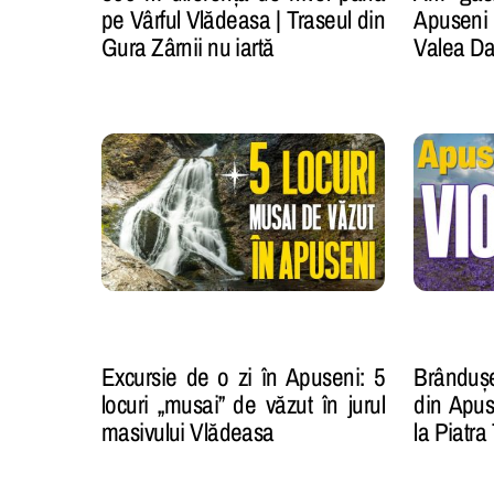
pe Vârful Vlădeasa | Traseul din
Apuseni
Gura Zârnii nu iartă
Valea Da
Excursie de o zi în Apuseni: 5
Brânduș
locuri „musai” de văzut în jurul
din Apus
masivului Vlădeasa
la Piatra