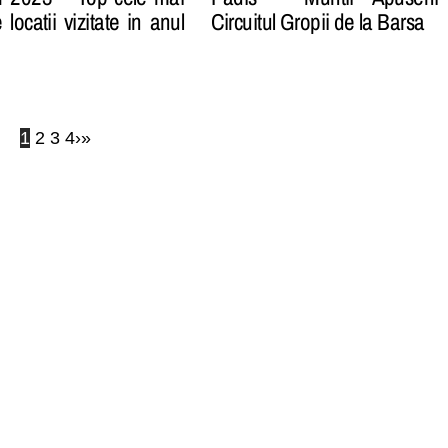
locatii vizitate in anul
Circuitul Gropii de la Barsa
1
2
3
4
›
»