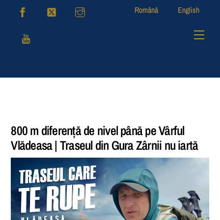
Skip
Română
English
to
content
Men
800 m diferență de nivel până pe Vârful
Vlădeasa | Traseul din Gura Zârnii nu iartă