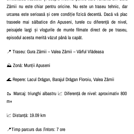
Zârnii nu este chiar pentru oricine. Nu este un traseu tehnic, dar
urcarea este serioasă și cere condiție fizică decentă. Dacă vă plac
traseele mai sălbatice din Apuseni, turele cu diferență de nivel,
peisajele largi și vlogurile de munte filmate direct de pe traseu,
episodul acesta merită văzut până la capăt.
📍 Traseu: Gura Zârnii – Valea Zârnii – Vârful Vlădeasa
⛰️ Zonă: Munții Apuseni
🌊 Repere: Lacul Drăgan, Barajul Drăgan Floroiu, Valea Zârnii
🥾 Marcaj: triunghi albastru 📈 Diferență de nivel: aproximativ 800
m+
📈 Distanță: 19.09 km
📍Timp parcurs dus /întors: 7 ore