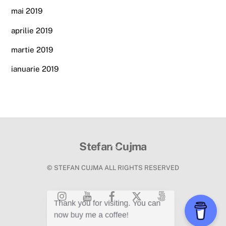
mai 2019
aprilie 2019
martie 2019
ianuarie 2019
Back
Stefan Cujma
To
© STEFAN CUJMA ALL RIGHTS RESERVED
Top
Instagram
Youtube
Facebook
X
500px