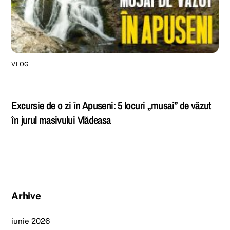
VLOG
Excursie de o zi în Apuseni: 5 locuri „musai” de văzut
în jurul masivului Vlădeasa
Arhive
iunie 2026