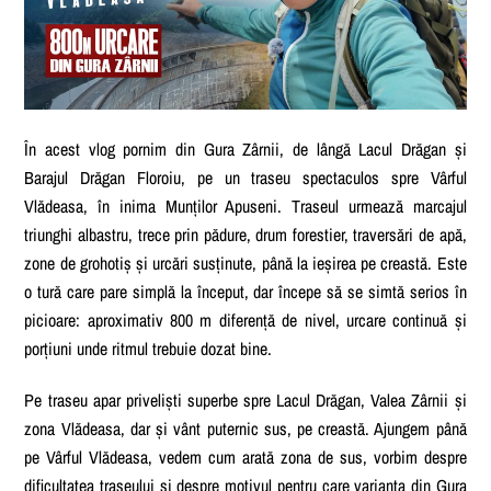
În acest vlog pornim din Gura Zârnii, de lângă Lacul Drăgan și
Barajul Drăgan Floroiu, pe un traseu spectaculos spre Vârful
Vlădeasa, în inima Munților Apuseni. Traseul urmează marcajul
triunghi albastru, trece prin pădure, drum forestier, traversări de apă,
zone de grohotiș și urcări susținute, până la ieșirea pe creastă. Este
o tură care pare simplă la început, dar începe să se simtă serios în
picioare: aproximativ 800 m diferență de nivel, urcare continuă și
porțiuni unde ritmul trebuie dozat bine.
Pe traseu apar priveliști superbe spre Lacul Drăgan, Valea Zârnii și
zona Vlădeasa, dar și vânt puternic sus, pe creastă. Ajungem până
pe Vârful Vlădeasa, vedem cum arată zona de sus, vorbim despre
dificultatea traseului și despre motivul pentru care varianta din Gura